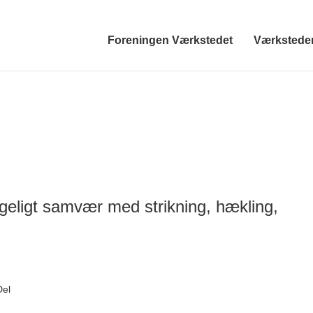
Foreningen Værkstedet
Værkstede
eligt samvær med strikning, hækling,
Del