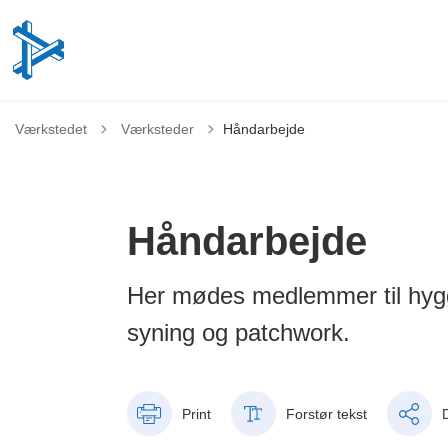
Tilbage til
Værkstedet
Værksteder
Håndarbejde
Håndarbejde
Her mødes medlemmer til hygg
syning og patchwork.
Print
Forstør tekst