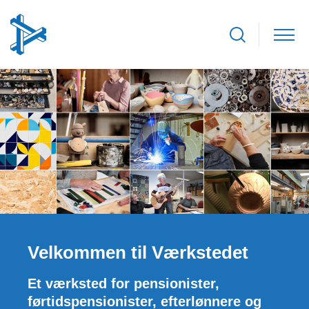
Velkommen til Værkstedet
Et værksted for pensionister,
førtidspensionister, efterlønnere og