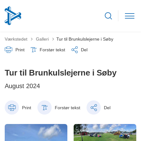
Tilbage til
Værkstedet
Galleri
Tur til Brunkulslejerne i Søby
Print
Forstør tekst
Del
Tur til Brunkulslejerne i Søby
August 2024
Print
Forstør tekst
Del