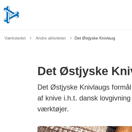
Tilbage til
Værkstedet
Andre aktiviteter
Det Østjyske Knivlaug
Det Østjyske Kni
Det Østjyske Knivlaugs formål 
af knive i.h.t. dansk lovgivni
værktøjer.